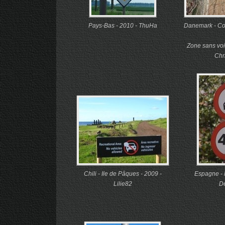
Pays-Bas - 2010 - ThuHa
Danemark - Co
Zone sans voit
Chri
Chili - Ile de Pâques - 2009 -
Espagne - 
Lilie82
D