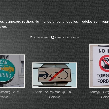
s panneaux routiers du monde entier : tous les modèles sont représ
ales.
S’ABONNER
LIRE LE DIAPORAMA
alzbourg - 2016 -
Russie - St-Petersbourg - 2011 -
Norvège - Ber
elseve
Delseve
Delse