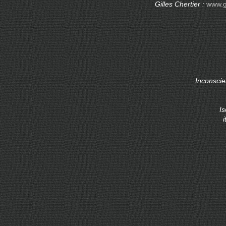
Gilles Chertier :
www.gi
Inconscie
I
i