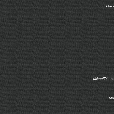
Marie
Mikael74 :
ht
Mu