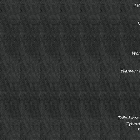
TV
V
Wor
Yvanvw :
Toile-Libre
Cyberd
S