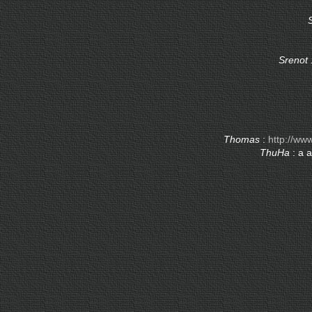
Srenot 
Thomas
:
http://ww
ThuHa
: a 