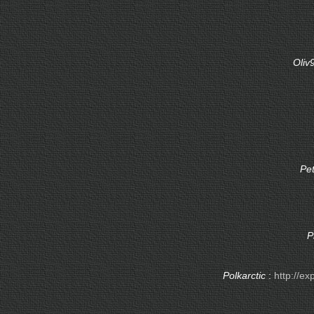
Oliv
Pe
P
Polkarctic
:
http://e