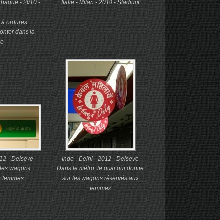
hague - 2010 -
Italie - Milan - 2010 - Stadium
à ordures :
monter dans la
ne
012 - Delseve
Inde - Delhi - 2012 - Delseve
 les wagons
Dans le métro, le quai qui donne
x femmes
sur les wagons réservés aux
femmes