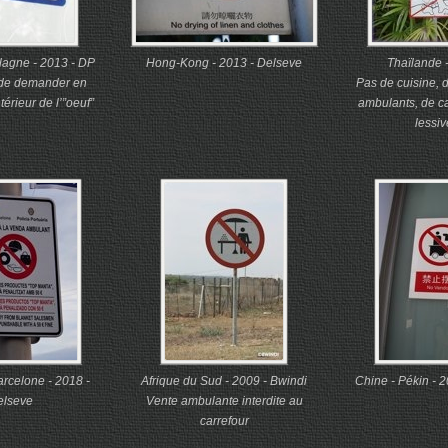
lagne - 2013 - DP
Hong-Kong - 2013 - Delseve
Thaïlande 
n de demander en
Pas de cuisine,
térieur de l’”oeuf”
ambulants, de c
lessive
rcelone - 2018 -
Afrique du Sud - 2009 - Bwindi
Chine - Pékin - 2
elseve
Vente ambulante interdite au
carrefour