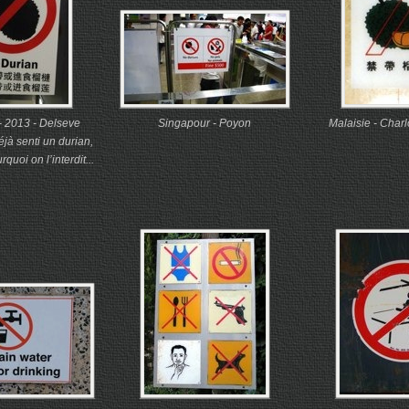
 2013 - Delseve
Singapour - Poyon
Malaisie - Charl
jà senti un durian,
uoi on l’interdit...