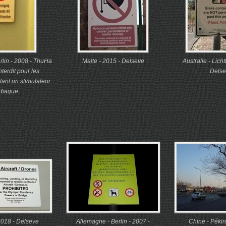
rlin - 2008 - ThuHa
Malte - 2015 - Delseve
Australie - Licht
terdit pour les
Delse
ant un stimulateur
diaque.
2018 - Delseve
Allemagne - Berlin - 2007 -
Chine - Pékin