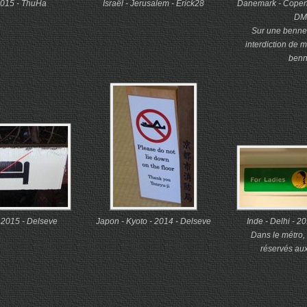
2015 - ThuHa
Israël - Jerusalem - Erick28
Danemark - Copen
DM
Sur une benne 
interdiction de 
ben
- 2015 - Delseve
Japon - Kyoto - 2014 - Delseve
Inde - Delhi - 2
Dans le métro,
réservés au