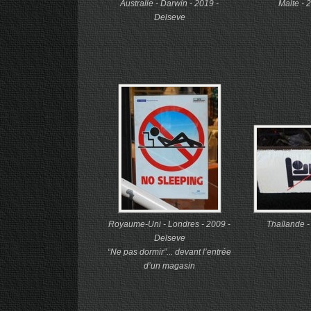
Australie - Darwin - 2019 -
Malte - 
Delseve
Royaume-Uni - Londres - 2009 -
Thaïlande 
Delseve
“Ne pas dormir”... devant l’entrée
d’un magasin