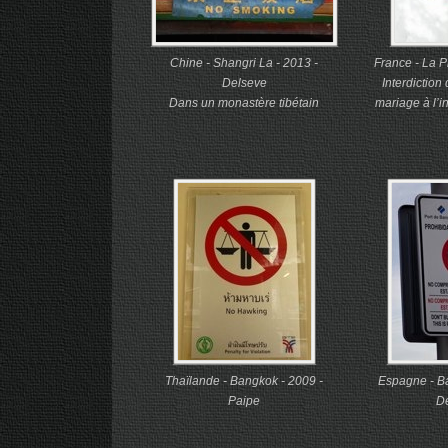
Chine - Shangri La - 2013 -
France - La P
Delseve
Interdictio
Dans un monastère tibétain
mariage à l’in
Thaïlande - Bangkok - 2009 -
Espagne - Ba
Paipe
D