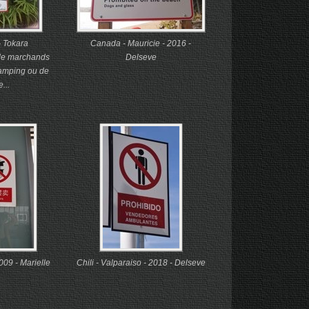
- Tokara
Canada - Mauricie - 2016 -
 de marchands
Delseve
amping ou de
...
009 - Marielle
Chili - Valparaiso - 2018 - Delseve